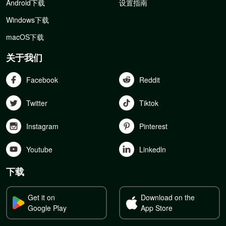
Android下载
设置指南
Windows下载
macOS下载
关于我们
Facebook
Reddit
Twitter
Tiktok
Instagram
Pinterest
Youtube
Linkedln
下载
Get it on
Download on the
Google Play
App Store