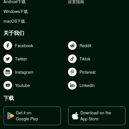
Android下载
设置指南
Windows下载
macOS下载
关于我们
Facebook
Reddit
Twitter
Tiktok
Instagram
Pinterest
Youtube
Linkedln
下载
Get it on
Download on the
Google Play
App Store