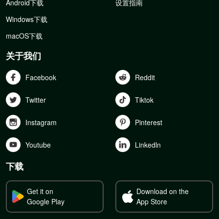
Android下载
设置指南
Windows下载
macOS下载
关于我们
Facebook
Reddit
Twitter
Tiktok
Instagram
Pinterest
Youtube
Linkedln
下载
Get it on
Download on the
Google Play
App Store