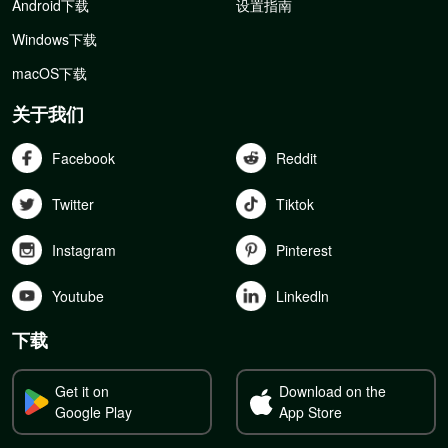
Android下载
设置指南
Windows下载
macOS下载
关于我们
Facebook
Reddit
Twitter
Tiktok
Instagram
Pinterest
Youtube
Linkedln
下载
Get it on
Download on the
Google Play
App Store