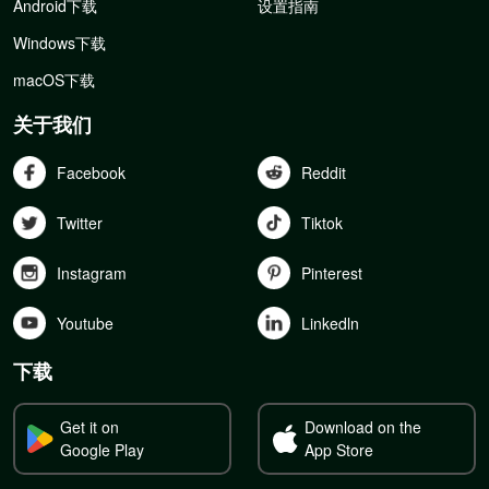
Android下载
设置指南
Windows下载
macOS下载
关于我们
Facebook
Reddit
Twitter
Tiktok
Instagram
Pinterest
Youtube
Linkedln
下载
Get it on
Download on the
Google Play
App Store