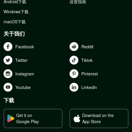
Android下载
设置指南
Windows下载
macOS下载
关于我们
Facebook
Reddit
Twitter
Tiktok
Instagram
Pinterest
Youtube
Linkedln
下载
Get it on
Download on the
Google Play
App Store