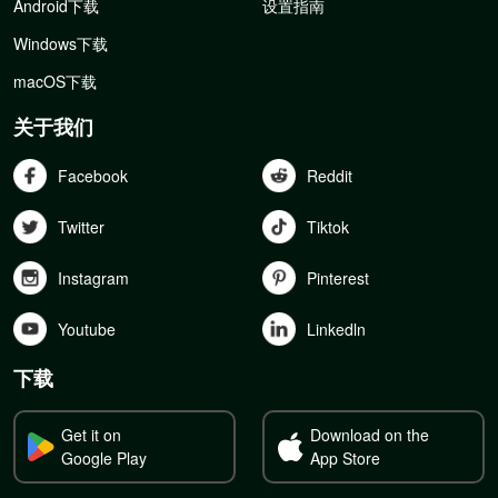
Android下载
设置指南
Windows下载
macOS下载
关于我们
Facebook
Reddit
Twitter
Tiktok
Instagram
Pinterest
Youtube
Linkedln
下载
Get it on
Download on the
Google Play
App Store