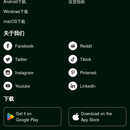
Android下载
设置指南
Windows下载
macOS下载
关于我们
Facebook
Reddit
Twitter
Tiktok
Instagram
Pinterest
Youtube
Linkedln
下载
Get it on
Download on the
Google Play
App Store