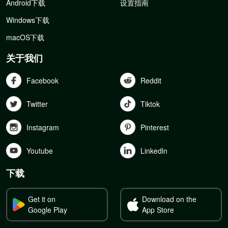
Android下载
设置指南
Windows下载
macOS下载
关于我们
Facebook
Reddit
Twitter
Tiktok
Instagram
Pinterest
Youtube
Linkedln
下载
Get it on
Download on the
Google Play
App Store