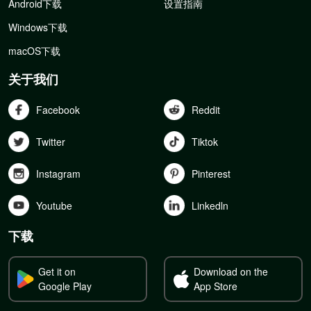
Android下载
设置指南
Windows下载
macOS下载
关于我们
Facebook
Reddit
Twitter
Tiktok
Instagram
Pinterest
Youtube
Linkedln
下载
Get it on
Download on the
Google Play
App Store