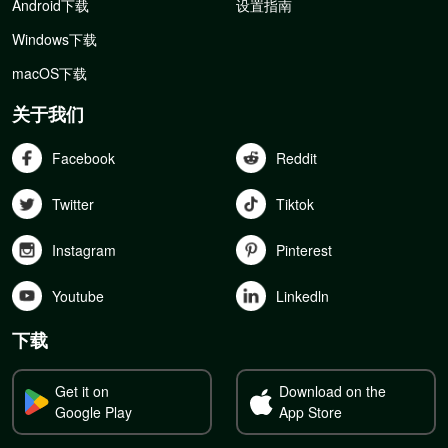
Android下载
设置指南
Windows下载
macOS下载
关于我们
Facebook
Reddit
Twitter
Tiktok
Instagram
Pinterest
Youtube
Linkedln
下载
Get it on
Download on the
Google Play
App Store