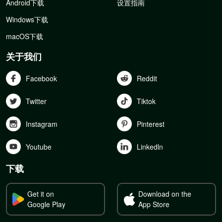
Android下载
设置指南
Windows下载
macOS下载
关于我们
Facebook
Reddit
Twitter
Tiktok
Instagram
Pinterest
Youtube
Linkedln
下载
Get it on
Download on the
Google Play
App Store