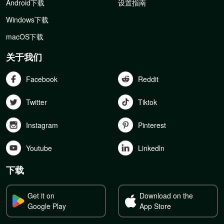
Android下载
设置指南
Windows下载
macOS下载
关于我们
Facebook
Reddit
Twitter
Tiktok
Instagram
Pinterest
Youtube
Linkedln
下载
Get it on
Download on the
Google Play
App Store