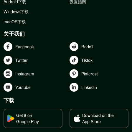
Android下载
设置指南
Windows下载
macOS下载
关于我们
Facebook
Reddit
Twitter
Tiktok
Instagram
Pinterest
Youtube
Linkedln
下载
Get it on
Download on the
Google Play
App Store