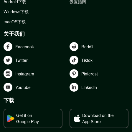
Android下载
设置指南
Windows下载
macOS下载
关于我们
Facebook
Reddit
Twitter
Tiktok
Instagram
Pinterest
Youtube
Linkedln
下载
Get it on
Download on the
Google Play
App Store