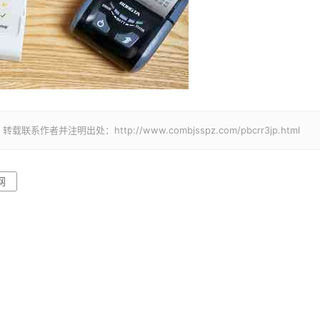
并注明出处：http://www.combjsspz.com/pbcrr3jp.html
网