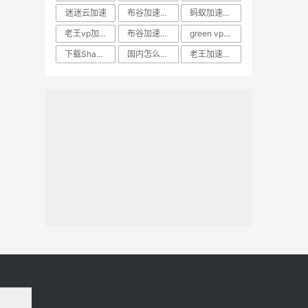
迷迷云加速
布谷加速器进不去
蚂蚁加速手机版
老王vp加速器2.4
布谷加速器客服
green vp下载
下载ShadowProxy
国内怎么上国外网站
老王加速器要钱吗