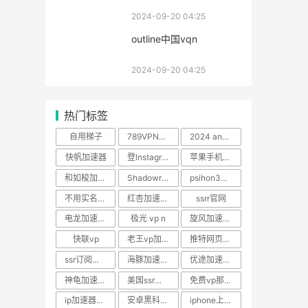
2024-09-20 04:25
outline中国vqn
2024-09-20 04:25
热门标签
自用梯子
789VPN官網
2024 android 可用梯子
快帆加速器
登lnstagram的加速器
苹果手机免费梯子
和如梭加速器一样加速器
Shadowrocket苹果版下载
psihon3官网
不用实名的加速器
红杏加速器apricot
ssrr官网
电龙加速器官网
极光 vp n
旋风加速器推广码共享
快联vp
老王vp加速器怎么用
推特网页版网址
ssr订阅地址在哪
海豚加速器最新破解版
优途加速器安卓最新版下载
神龟加速器好吗
美国ssr节点
免费vp那软件
ip加速器官方下载
安卓黑科技软件网站
iphone上如何使用谷歌