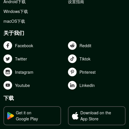
Android下载
设置指南
Windows下载
macOS下载
关于我们
Facebook
Reddit
Twitter
Tiktok
Instagram
Pinterest
Youtube
Linkedln
下载
Get it on
Download on the
Google Play
App Store