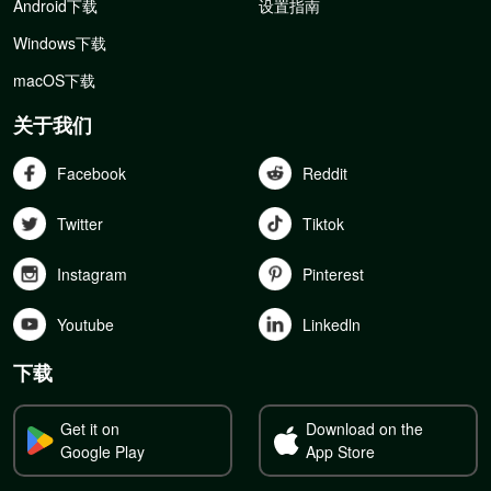
Android下载
设置指南
Windows下载
macOS下载
关于我们
Facebook
Reddit
Twitter
Tiktok
Instagram
Pinterest
Youtube
Linkedln
下载
Get it on
Download on the
Google Play
App Store